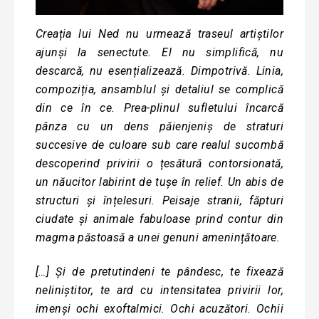
Creația lui Ned nu urmează traseul artiștilor
ajunși la senectute. El nu simplifică, nu
descarcă, nu esențializează. Dimpotrivă. Linia,
compoziția, ansamblul și detaliul se complică
din ce în ce. Prea-plinul sufletului încarcă
pânza cu un dens păienjeniș de straturi
succesive de culoare sub care realul sucombă
descoperind privirii o țesătură contorsionată,
un năucitor labirint de tușe în relief. Un abis de
structuri și înțelesuri. Peisaje stranii, făpturi
ciudate și animale fabuloase prind contur din
magma păstoasă a unei genuni amenințătoare.
[…] Și de pretutindeni te pândesc, te fixează
neliniștitor, te ard cu intensitatea privirii lor,
imenși ochi exoftalmici. Ochi acuzători. Ochii